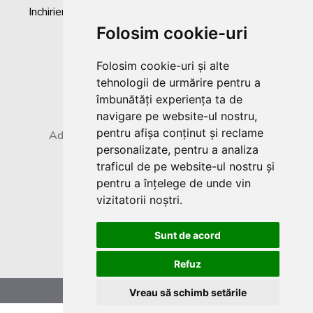
Inchiriere containere
Poze containere
Contact
Folosim cookie-uri
Folosim cookie-uri și alte
Tel:
+40 733 53 31 10
tehnologii de urmărire pentru a
îmbunătăți experiența ta de
navigare pe website-ul nostru,
pentru afișa conținut și reclame
Adresa:
Galati - DN 26 - Km. 7.2 - Romania
personalizate, pentru a analiza
traficul de pe website-ul nostru și
pentru a înțelege de unde vin
E-mail:
info@container-birou.ro
vizitatorii noștri.
Containere birou de vanzare
Sunt de acord
Refuz
Vreau să schimb setările