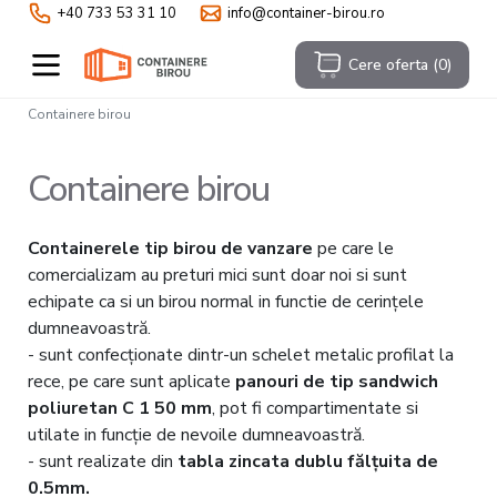
+40 733 53 31 10
info@container-birou.ro
Cere oferta
(
0
)
Containere birou
Containere birou
Containerele tip birou de vanzare
pe care le
comercializam au preturi mici sunt doar noi si sunt
echipate ca si un birou normal in functie de cerințele
dumneavoastră.
- sunt confecționate dintr-un schelet metalic profilat la
rece, pe care sunt aplicate
panouri de tip sandwich
poliuretan C 1 50 mm
, pot fi compartimentate si
utilate in funcție de nevoile dumneavoastră.
- sunt realizate din
tabla zincata dublu fălțuita de
0.5mm.